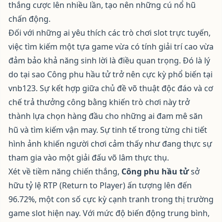
thắng cược lên nhiều lần, tạo nên những cú nổ hũ
chấn động.
Đối với những ai yêu thích các trò chơi slot trực tuyến,
việc tìm kiếm một tựa game vừa có tính giải trí cao vừa
đảm bảo khả năng sinh lời là điều quan trọng. Đó là lý
do tại sao Công phu hầu tử trở nên cực kỳ phổ biến tại
vnb123. Sự kết hợp giữa chủ đề võ thuật độc đáo và cơ
chế trả thưởng công bằng khiến trò chơi này trở
thành lựa chọn hàng đầu cho những ai đam mê săn
hũ và tìm kiếm vận may. Sự tinh tế trong từng chi tiết
hình ảnh khiến người chơi cảm thấy như đang thực sự
tham gia vào một giải đấu võ lâm thực thụ.
Xét về tiềm năng chiến thắng,
Công phu hầu tử
sở
hữu tỷ lệ RTP (Return to Player) ấn tượng lên đến
96.72%, một con số cực kỳ cạnh tranh trong thị trường
game slot hiện nay. Với mức độ biến động trung bình,