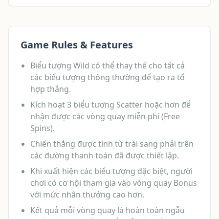
Game Rules & Features
Biểu tượng Wild có thể thay thế cho tất cả
các biểu tượng thông thường để tạo ra tổ
hợp thắng.
Kích hoạt 3 biểu tượng Scatter hoặc hơn để
nhận được các vòng quay miễn phí (Free
Spins).
Chiến thắng được tính từ trái sang phải trên
các đường thanh toán đã được thiết lập.
Khi xuất hiện các biểu tượng đặc biệt, người
chơi có cơ hội tham gia vào vòng quay Bonus
với mức nhân thưởng cao hơn.
Kết quả mỗi vòng quay là hoàn toàn ngẫu