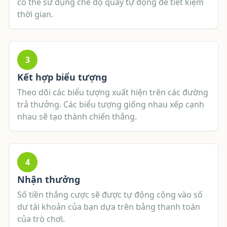
có thể sử dụng chế độ quay tự động để tiết kiệm
thời gian.
3
Kết hợp biểu tượng
Theo dõi các biểu tượng xuất hiện trên các đường
trả thưởng. Các biểu tượng giống nhau xếp cạnh
nhau sẽ tạo thành chiến thắng.
4
Nhận thưởng
Số tiền thắng cược sẽ được tự động cộng vào số
dư tài khoản của bạn dựa trên bảng thanh toán
của trò chơi.