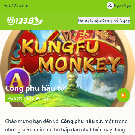
vnb123.com
Ngôn Ngữ
Đăng Nhập
Đăng Ký Ngay
Công phu hầu tử
▶
PG Soft
RTP 96.72%
Chào mừng bạn đến với
Công phu hầu tử
, một trong
những siêu phẩm nổ hũ hấp dẫn nhất hiện nay đang