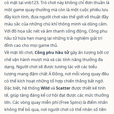
có mặt tại vnb123. Trò chơi này không chỉ đơn thuần là
một game quay thưởng mà còn là một cuộc phiêu lưu
đầy kịch tính, đưa người chơi vào thế giới võ thuật đầy
màu sắc của những chú khỉ thông minh và dũng cảm.
Với đồ họa sắc nét và âm thanh sống động, Công phu
hầu tử hứa hẹn mang lại những trải nghiệm giải trí
đỉnh cao cho mọi game thủ.
Về mặt lối chơi,
Công phu hầu tử
gây ấn tượng bởi cơ
chế vận hành mượt mà và các tính năng thưởng đa
dạng. Người chơi sẽ được tương tác với các biểu
tượng mang đậm chất Á Đông, nơi mỗi vòng quay đều
có thể kích hoạt những tổ hợp chiến thắng bất ngờ.
Đặc biệt, hệ thống
Wild
và
Scatter
được thiết kế tinh
tế, giúp tăng đáng kể cơ hội đạt được các mức thưởng
lớn. Các vòng quay miễn phí (Free Spins) là điểm nhấn
không thể bỏ qua, nơi người chơi có thể nhân số tiền