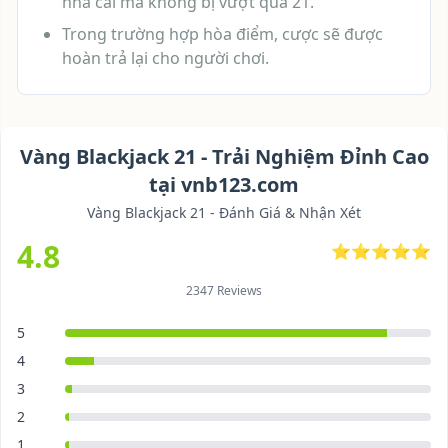
nhà cái mà không bị vượt quá 21.
Trong trường hợp hòa điểm, cược sẽ được
hoàn trả lại cho người chơi.
Vàng Blackjack 21 - Trải Nghiệm Đỉnh Cao
tại vnb123.com
Vàng Blackjack 21 - Đánh Giá & Nhận Xét
4.8
⭐⭐⭐⭐⭐
2347 Reviews
5
4
3
2
1