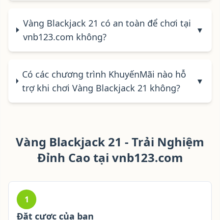
Vàng Blackjack 21 có an toàn để chơi tại
▼
vnb123.com không?
Có các chương trình KhuyếnMãi nào hỗ
▼
trợ khi chơi Vàng Blackjack 21 không?
Vàng Blackjack 21 - Trải Nghiệm
Đỉnh Cao tại vnb123.com
1
Đặt cược của bạn