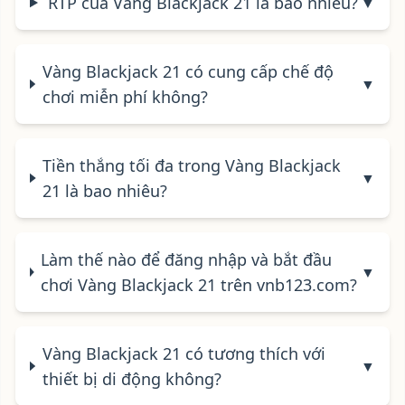
RTP của Vàng Blackjack 21 là bao nhiêu?
▼
Vàng Blackjack 21 có cung cấp chế độ
▼
chơi miễn phí không?
Tiền thắng tối đa trong Vàng Blackjack
▼
21 là bao nhiêu?
Làm thế nào để đăng nhập và bắt đầu
▼
chơi Vàng Blackjack 21 trên vnb123.com?
Vàng Blackjack 21 có tương thích với
▼
thiết bị di động không?