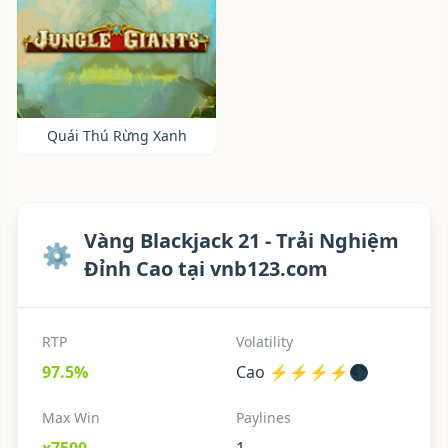
Quái Thú Rừng Xanh
Vàng Blackjack 21 - Trải Nghiệm
⚙️
Đỉnh Cao tại vnb123.com
RTP
Volatility
97.5%
Cao ⚡⚡⚡⚡🌑
Max Win
Paylines