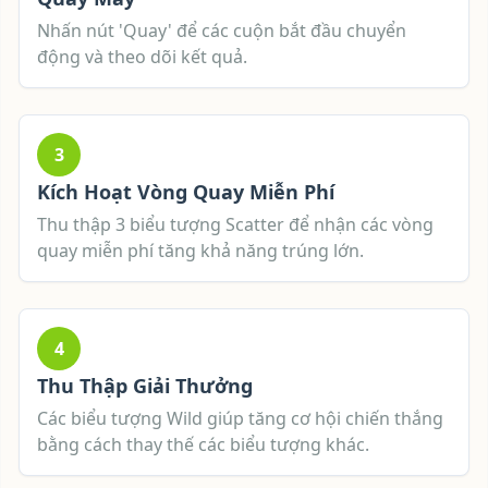
Nhấn nút 'Quay' để các cuộn bắt đầu chuyển
động và theo dõi kết quả.
3
Kích Hoạt Vòng Quay Miễn Phí
Thu thập 3 biểu tượng Scatter để nhận các vòng
quay miễn phí tăng khả năng trúng lớn.
4
Thu Thập Giải Thưởng
Các biểu tượng Wild giúp tăng cơ hội chiến thắng
bằng cách thay thế các biểu tượng khác.