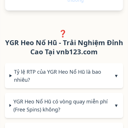
thưởng
❓
YGR Heo Nổ Hũ - Trải Nghiệm Đỉnh
Cao Tại vnb123.com
Tỷ lệ RTP của YGR Heo Nổ Hũ là bao
▼
nhiêu?
YGR Heo Nổ Hũ có vòng quay miễn phí
▼
(Free Spins) không?