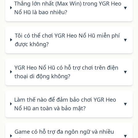
Thắng lớn nhất (Max Win) trong YGR Heo
▼
Nổ Hũ là bao nhiêu?
Tôi có thể chơi YGR Heo Nổ Hũ miễn phí
▼
được không?
YGR Heo Nổ Hũ có hỗ trợ chơi trên điện
▼
thoại di động không?
Làm thế nào để đảm bảo chơi YGR Heo
▼
Nổ Hũ an toàn và bảo mật?
Game có hỗ trợ đa ngôn ngữ và nhiều
▼