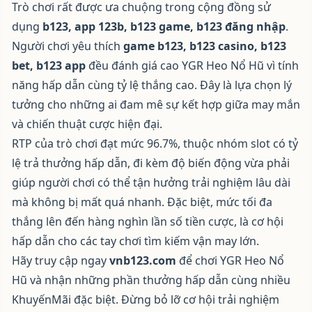
Trò chơi rất được ưa chuộng trong cộng đồng sử
dụng
b123, app 123b, b123 game, b123 đăng nhập
.
Người chơi yêu thích
game b123, b123 casino, b123
bet, b123 app
đều đánh giá cao YGR Heo Nổ Hũ vì tính
năng hấp dẫn cùng tỷ lệ thắng cao. Đây là lựa chọn lý
tưởng cho những ai đam mê sự kết hợp giữa may mắn
và chiến thuật cược hiện đại.
RTP của trò chơi đạt mức 96.7%, thuộc nhóm slot có tỷ
lệ trả thưởng hấp dẫn, đi kèm độ biến động vừa phải
giúp người chơi có thể tận hưởng trải nghiệm lâu dài
mà không bị mất quá nhanh. Đặc biệt, mức tối đa
thắng lên đến hàng nghìn lần số tiền cược, là cơ hội
hấp dẫn cho các tay chơi tìm kiếm vận may lớn.
Hãy truy cập ngay
vnb123.com
để chơi YGR Heo Nổ
Hũ và nhận những phần thưởng hấp dẫn cùng nhiều
KhuyếnMãi đặc biệt. Đừng bỏ lỡ cơ hội trải nghiệm