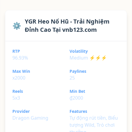
YGR Heo Nổ Hũ - Trải Nghiệm
⚙️
Đỉnh Cao Tại vnb123.com
RTP
Volatility
96.93%
Medium ⚡⚡⚡
Max Win
Paylines
x2000
25
Reels
Min Bet
5x3
₫2000
Provider
Features
Dragon Gaming
Tự động rút tiền, Biểu
tượng Wild, Trò chơi