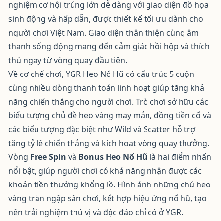
nghiệm cơ hội trúng lớn dễ dàng với giao diện đồ họa
sinh động và hấp dẫn, được thiết kế tối ưu dành cho
người chơi Việt Nam. Giao diện thân thiện cùng âm
thanh sống động mang đến cảm giác hồi hộp và thích
thú ngay từ vòng quay đầu tiên.
Về cơ chế chơi, YGR Heo Nổ Hũ có cấu trúc 5 cuộn
cùng nhiều dòng thanh toán linh hoạt giúp tăng khả
năng chiến thắng cho người chơi. Trò chơi sở hữu các
biểu tượng chủ đề heo vàng may mắn, đồng tiền cổ và
các biểu tượng đặc biệt như Wild và Scatter hỗ trợ
tăng tỷ lệ chiến thắng và kích hoạt vòng quay thưởng.
Vòng
Free Spin
và
Bonus Heo Nổ Hũ
là hai điểm nhấn
nổi bật, giúp người chơi có khả năng nhận được các
khoản tiền thưởng khổng lồ. Hình ảnh những chú heo
vàng tràn ngập sân chơi, kết hợp hiệu ứng nổ hũ, tạo
nên trải nghiệm thú vị và độc đáo chỉ có ở YGR.