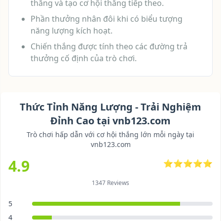
thắng và tạo cơ hội thắng tiếp theo.
Phần thưởng nhân đôi khi có biểu tượng
năng lượng kích hoạt.
Chiến thắng được tính theo các đường trả
thưởng cố định của trò chơi.
Thức Tỉnh Năng Lượng - Trải Nghiệm
Đỉnh Cao tại vnb123.com
Trò chơi hấp dẫn với cơ hội thắng lớn mỗi ngày tại
vnb123.com
4.9
⭐⭐⭐⭐⭐
1347 Reviews
5
4