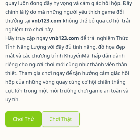
quay luôn đong đầy hy vọng và cảm giác hồi hộp. Đây
chính là lý do mà những người yêu thích game đổi
thưởng tại
vnb123.com
không thể bỏ qua cơ hội trải
nghiệm trò chơi này.
Hãy truy cập ngay
vnb123.com
để trải nghiệm Thức
Tỉnh Năng Lượng với đầy đủ tính năng, đồ họa đẹp
mắt và các chương trình KhuyếnMãi hấp dẫn dành
riêng cho người chơi mới cũng như thành viên thân
thiết. Tham gia chơi ngay để tận hưởng cảm giác hồi
hộp của những vòng quay cùng cơ hội chiến thắng
cực lớn trong một môi trường chơi game an toàn và
uy tín.
Chơi Thử
Chơi Thật