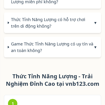
Lượng miễn phí không?
Thức Tỉnh Năng Lượng có hỗ trợ chơi
▼
trên di động không?
Game Thức Tỉnh Năng Lượng có uy tín và
▼
an toàn không?
Thức Tỉnh Năng Lượng - Trải
Nghiệm Đỉnh Cao tại vnb123.com
1