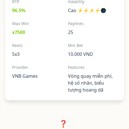
RTP
Volatility
96.5%
Cao ⚡⚡⚡⚡🌑
Max Win
Paylines
x7500
25
Reels
Min Bet
5x3
10.000 VND
Provider
Features
VNB Games
Vòng quay miễn phí,
hệ số nhân, biểu
tượng hoang dã
❓